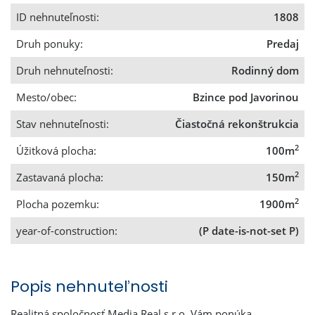
ID nehnuteľnosti:
1808
Druh ponuky:
Predaj
Druh nehnuteľnosti:
Rodinný dom
Mesto/obec:
Bzince pod Javorinou
Stav nehnuteľnosti:
Čiastočná rekonštrukcia
2
Úžitková plocha:
100m
2
Zastavaná plocha:
150m
2
Plocha pozemku:
1900m
year-of-construction:
(P date-is-not-set P)
Popis nehnuteľnosti
Realitná spoločnosť Media Real s.r.o. Vám ponúka