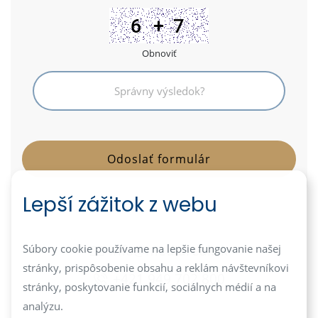
Obnoviť
Lepší zážitok z webu
info@mediareal.sk
Súbory cookie používame na lepšie fungovanie našej
stránky, prispôsobenie obsahu a reklám návštevníkovi
+421 949 702 800
stránky, poskytovanie funkcií, sociálnych médií a na
analýzu.