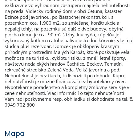
exkluzívne vo výhradnom zastúpení majiteľa nehnuteľnosti
na predaj Vidiecky rodinný dom v obci Cetuna, kataster
Bzince pod Javorinou, po čiastočnej rekonštrukcii, s
pozemkom cca. 1.900 m2, zo zmiešanej konštrukcie a
nepalej tehly, na pozemku sú ďalšie dve budovy, obytná
plocha domu je cca. 90 m2 2izby, kuchyňa, kúpeľňa je
vykurovaný kotlom n atuhé palivo ústredné kúrenie, vlastná
studňa plus rezervoar. Domček je obklopený krásnym
prírodným prostredím Malých Karpát, ktoré poskytuje veľa
možností na turistiku, cykloturistiku, zimné i letné športy,
návštevu neďalekých hradov Čachtice, Beckov, Tematín,
rekreačné stredisko Zelená Voda, Veľká Javorina a pod.
Nehnuteľnosť je bez tiarch, k dispozícii po dohode. Kúpu
nehnuteľnosti je možné financovať cez hypotekárny úver.
Hypotekárne poradenstvo a kompletný zmluvný servis je v
cene nehnuteľnosti. Viac informácií o tejto nehnuteľnosti
Vám radi poskytneme resp. obhliadku si dohodnete na tel. č.
0949 702 800
Mapa