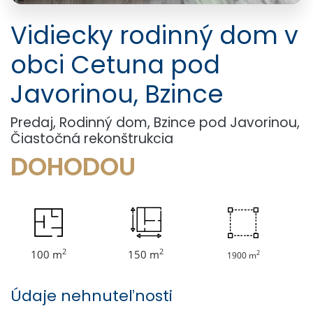
Vidiecky rodinný dom v
obci Cetuna pod
Javorinou, Bzince
Predaj, Rodinný dom, Bzince pod Javorinou,
Čiastočná rekonštrukcia
DOHODOU
2
2
100 m
150 m
2
1900 m
Údaje nehnuteľnosti