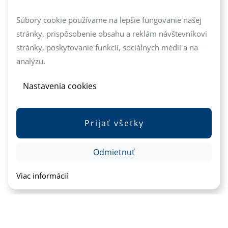
info@mediareal.sk
Súbory cookie používame na lepšie fungovanie našej
stránky, prispôsobenie obsahu a reklám návštevníkovi
+421 949 702 800
stránky, poskytovanie funkcií, sociálnych médií a na
analýzu.
Nastavenia cookies
Prijať všetky
Odmietnuť
Viac informácií