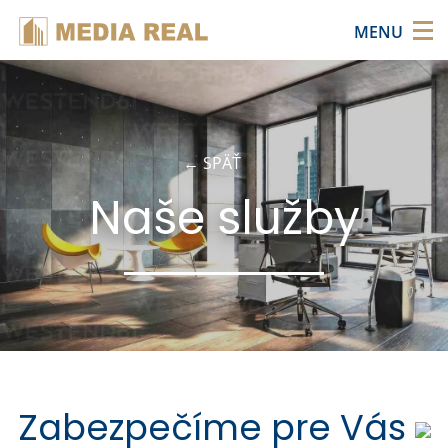
×
MENU
← SPÄŤ
Naše služby
Zabezpečíme pre Vás