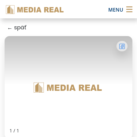
×
MENU
← späť
1
/
1