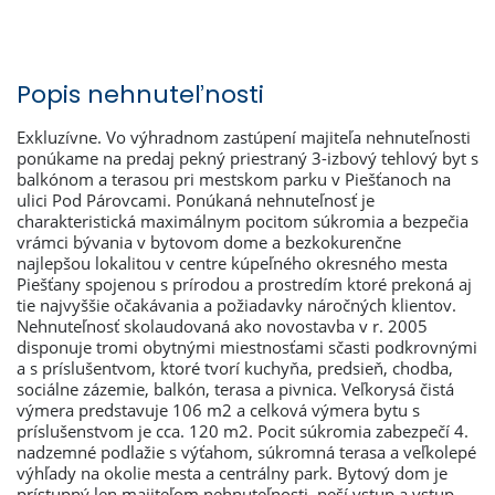
Popis nehnuteľnosti
Exkluzívne. Vo výhradnom zastúpení majiteľa nehnuteľnosti
ponúkame na predaj pekný priestraný 3-izbový tehlový byt s
balkónom a terasou pri mestskom parku v Piešťanoch na
ulici Pod Párovcami. Ponúkaná nehnuteľnosť je
charakteristická maximálnym pocitom súkromia a bezpečia
vrámci bývania v bytovom dome a bezkokurenčne
najlepšou lokalitou v centre kúpeľného okresného mesta
Piešťany spojenou s prírodou a prostredím ktoré prekoná aj
tie najvyššie očakávania a požiadavky náročných klientov.
Nehnuteľnosť skolaudovaná ako novostavba v r. 2005
disponuje tromi obytnými miestnosťami sčasti podkrovnými
a s príslušentvom, ktoré tvorí kuchyňa, predsieň, chodba,
sociálne zázemie, balkón, terasa a pivnica. Veľkorysá čistá
výmera predstavuje 106 m2 a celková výmera bytu s
príslušenstvom je cca. 120 m2. Pocit súkromia zabezpečí 4.
nadzemné podlažie s výťahom, súkromná terasa a veľkolepé
výhľady na okolie mesta a centrálny park. Bytový dom je
prístupný len majiteľom nehnuteľnosti, peší vstup a vstup