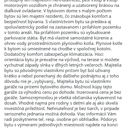
motorovým vozidlom je chránený a uzatvorený bránou na
diaľkové ovládanie. V bytovom dome s malým počtom
bytov sú len majetní rezidenti, čo znásobuje komfort a
bezpečnosť bývania. S vlastníctvom bytu sa predáva aj
spoluvlastnícky podiel na zastavanom i priľahlom pozemku
v tomto areáli. Na priľahlom pozemku sú vybudované
parkovacie státia. Byt má vlastné samostatné kúrenie a
ohrev vody prostredníctvom plynového kotla. Plynové kotle
k bytom sú umiestnené na chodbe v spoločnej kotolni.
Dodatočný komfort zabezpečuje klimatizácia. Hoci
orientácia bytu je prevažne na východ, na terase si možete
vychutnať západy slnka v dlhých letných večeroch. Majitelia
bytu sú pôvodnými vlastníkmi pričom byt bol užívaný
krátko a nebol ponechaný do ďalšieho podnájmu aj z toho
dôvodu nie je ,,vybývaný,, Majitelia bytu sú vlastníkmi
garáže na prízemí bytového domu. Možnosť kúpy tejto
garáže za výhodnú cenu po dohode. Inzerovaná cena je bez
garáže. Samozrejmosťou je všetká občianska vybavenosť na
dosah. Vhodné najmä pre rodiny s deťmi ale aj ako skvelá
investičná príležitosť. Nehnuteľnosť je bez tiarch, v prípade
seriozneho jednania možná dohoda. Viac informácií Vám
radi poskytneme tel. resp. osobne pri obhliadke. Pôdorys
bytu s výmerami jednotlivých miestností najdete na konci