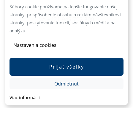
info@mediareal.sk
Súbory cookie používame na lepšie fungovanie našej
stránky, prispôsobenie obsahu a reklám návštevníkovi
+421 949 702 800
stránky, poskytovanie funkcií, sociálnych médií a na
analýzu.
Nastavenia cookies
Prijať všetky
Odmietnuť
Viac informácií