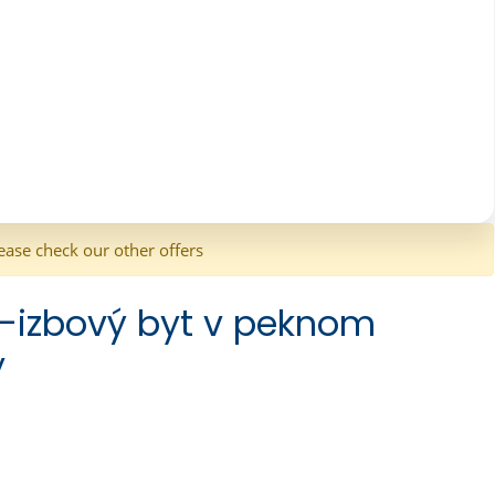
ease check our other offers
1-izbový byt v peknom
y