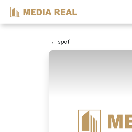
← späť