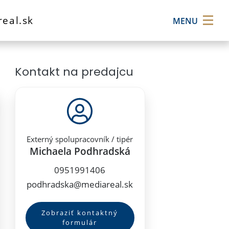
×
eal.sk
MENU
Kontakt na predajcu
Externý spolupracovník / tipér
Michaela Podhradská
0951991406
podhradska@mediareal.sk
Zobraziť kontaktný
formulár