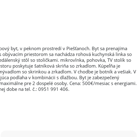
vý byt, v peknom prostredí v Piešťanoch. Byt sa prenajíma
á s obývacím priestorom sa nachádza rohová kuchynská linka so
álenský stôl so stoličkami. mikrovlnka, pohovka, TV stolík so
storu poskytuje šatníková skriňa so zrkadlom. Kúpeľňa je
vadlom so skrinkou a zrkadlom. V chodbe je botník a vešiak. V
ajúca podlaha v kombinácii s dlažbou. Byt je zabezpečený
maximálne pre 2 dospelé osoby. Cena: 500€/mesiac s energiami.
nej dobe na tel. č.: 0951 991 406.