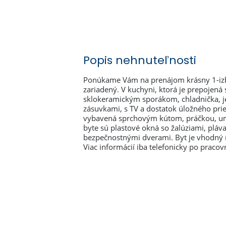
Popis nehnuteľnosti
Ponúkame Vám na prenájom krásny 1-izbo
zariadený. V kuchyni, ktorá je prepojen
sklokeramickým sporákom, chladnička, jed
zásuvkami, s TV a dostatok úložného prie
vybavená sprchovým kútom, práčkou, umý
byte sú plastové okná so žalúziami, pláv
bezpečnostnými dverami. Byt je vhodný 
Viac informácií iba telefonicky po pracov