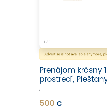
1
/
1
Advertise is not available anymore, pl
Prenájom krásny 
prostredí, Piešťan
,
500
€