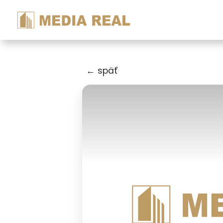
← späť