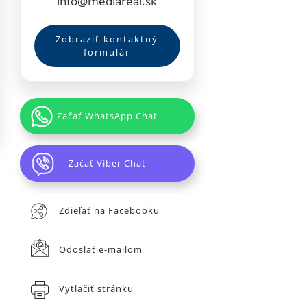
info@mediareal.sk
Zobraziť kontaktný
formulár
Začať WhatsApp Chat
Začať Viber Chat
Zdieľať na Facebooku
Odoslať e-mailom
Vytlačiť stránku