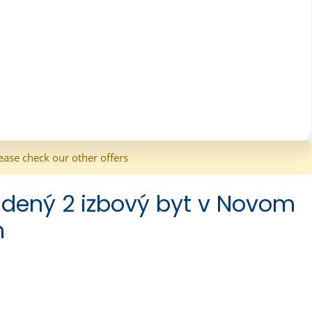
ease check our other offers
dený 2 izbový byt v Novom
m