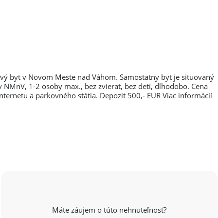
vý byt v Novom Meste nad Váhom. Samostatny byt je situovaný
 v NMnV, 1-2 osoby max., bez zvierat, bez detí, dlhodobo. Cena
nternetu a parkovného státia. Depozit 500,- EUR Viac informácií
Máte záujem o túto nehnuteľnosť?