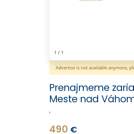
1
/
1
Advertise is not available anymore, pl
Prenajmeme zaria
Meste nad Váho
,
490
€