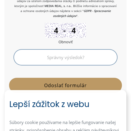
údajov za účelom zodpovedania otázky či podnetu adresátom správy,
ktorým je spoločnosť
MEDIA REAL, s. r.o.
. Bližšie informácie o spracovaní
a ochrane osobných údajov nájdete v sekcii "
GDPR - Spracovanie
osobných údajov
".
Obnoviť
Lepší zážitok z webu
info@mediareal.sk
Súbory cookie používame na lepšie fungovanie našej
stránky, prispôsobenie obsahu a reklám návštevníkovi