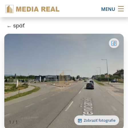
×
MENU
← späť
Zobraziť fotografie
1
/
1