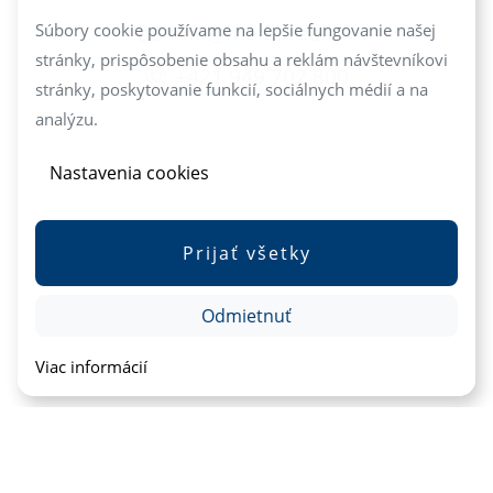
info@mediareal.sk
Súbory cookie používame na lepšie fungovanie našej
stránky, prispôsobenie obsahu a reklám návštevníkovi
+421 949 702 800
stránky, poskytovanie funkcií, sociálnych médií a na
analýzu.
Nastavenia cookies
Prijať všetky
Odmietnuť
Viac informácií