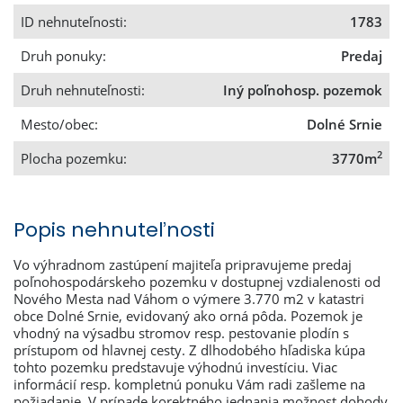
ID nehnuteľnosti:
1783
Druh ponuky:
Predaj
Druh nehnuteľnosti:
Iný poľnohosp. pozemok
Mesto/obec:
Dolné Srnie
2
Plocha pozemku:
3770m
Popis nehnuteľnosti
Vo výhradnom zastúpení majiteľa pripravujeme predaj
poľnohospodárskeho pozemku v dostupnej vzdialenosti od
Nového Mesta nad Váhom o výmere 3.770 m2 v katastri
obce Dolné Srnie, evidovaný ako orná pôda. Pozemok je
vhodný na výsadbu stromov resp. pestovanie plodín s
prístupom od hlavnej cesty. Z dlhodobého hľadiska kúpa
tohto pozemku predstavuje výhodnú investíciu. Viac
informácií resp. kompletnú ponuku Vám radi zašleme na
požiadanie. V prípade korektného jednania možnost dohody