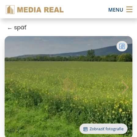
×
MENU
← späť
Zobraziť fotografie
1
/
2