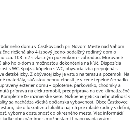
rodinného domu v Častkovciach pri Novom Meste nad Váhom
zične riešená ako 4-izbový jedno-podalžný rodinný dom o
mu cca. 103 m2 s vlastným pozemkom - záhradou. Murované
ú ako holo-dom s možnosťou dokončenia na kľúč. Dispozícia
osť s WC, špajza, kúpeľna s WC, obývacia izba prepojená s
e detské izby. Z obývacej izby je vstup na terasu a pozemok. Na
é materiály, súčasťou nehnuteľnosti je v cene tepelné čerpadlo
pravený exterier domu – oplotenie, parkovisko, chodníky a
rnutá príprava na elektromobil, predpríprava na dve klimatizačné
 Kompletné IS- inžinierske siete. Nízkoenergetická nehnuteľnosť s
kality sa nachádza všetká občianska vybavenosť. Obec Častkovce
stom, ide o lukratívnu lokalitu najmä pre mladé rodiny s deťmi,
osť, výborná dostupnosť do okresného mesta. Viac informácií
obhliadke oboznámime s možnosťami financovania vrámci