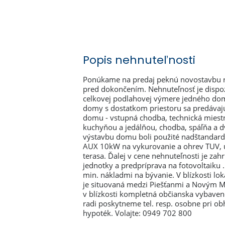
Popis nehnuteľnosti
Ponúkame na predaj peknú novostavbu 
pred dokončením. Nehnuteľnosť je dispo
celkovej podlahovej výmere jedného do
domy s dostatkom priestoru sa predávaj
domu - vstupná chodba, technická miestn
kuchyňou a jedálňou, chodba, spáľňa a dv
výstavbu domu boli použité nadštandardn
AUX 10kW na vykurovanie a ohrev TUV, u
terasa. Ďalej v cene nehnuteľnosti je zah
jednotky a predpríprava na fotovoltaiku .
min. nákladmi na bývanie. V blízkosti lo
je situovaná medzi Piešťanmi a Novým Me
v blízkosti kompletná občianska vybaven
radi poskytneme tel. resp. osobne pri 
hypoték. Volajte: 0949 702 800