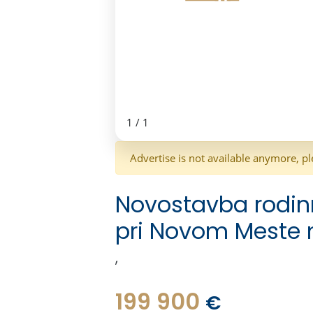
1
/
1
Advertise is not available anymore, pl
Novostavba rodi
pri Novom Meste
,
199 900
€