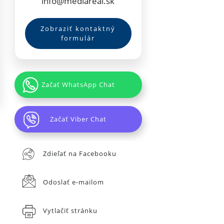
info@mediareal.sk
Zobraziť kontaktný
formulár
Začať WhatsApp Chat
Začať Viber Chat
Zdieľať na Facebooku
Odoslať e-mailom
Vytlačiť stránku