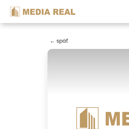
← späť