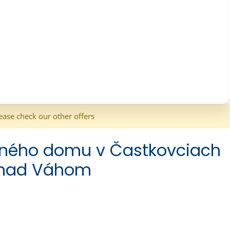
ease check our other offers
nného domu v Častkovciach
 nad Váhom