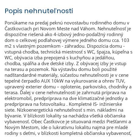
Popis nehnuteľnosti
Ponúkame na predaj peknú novostavbu rodinného domu v
Častkovciach pri Novom Meste nad Váhom. Nehnuteľnosť je
dispozične riešená ako 4-izbový jedno-podalžný rodinný
dom o celkovej podlahovej výmere jedného domu cca. 103
m2 s vlastným pozemkom - záhradou. Dispozícia domu -
vstupná chodba, technická miestnosť s WC, špajza, kúpeľna s
WC, obývacia izba prepojená s kuchyňou a jedálňou,
chodba, spáľňa a dve detské izby. Z obývacej izby je vstup
na terasu a pozemok. Na výstavbu domu boli použité
nadštandardné materiály, súčasťou nehnuteľnosti je v cene
tepelné čerpadlo AUX 10kW na vykurovanie a ohrev TUV,
upravený exterier domu – oplotenie, parkovisko, chodníky a
terasa. Ďalej v cene nehnuteľnosti je zahrnutá príprava na
elektromobil, predpríprava na dve klimatizačné jednotky a
predpríprava na fotovoltaiku . Kompletné IS- inžinierske
siete. Nízkoenergetická nehnuteľnosť s min. nákladmi na
bývanie. V blízkosti lokality sa nachádza všetká občianska
vybavenosť. Obec Častkovce je situovaná medzi Piešťanmi a
Novým Mestom, ide o lukratívnu lokalitu najmä pre mladé
rodiny s deťmi, v blízkosti kompletná občianska vybavenosť,