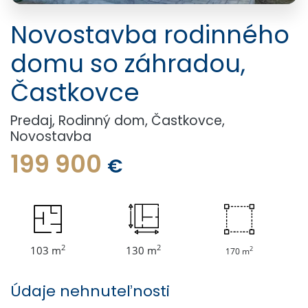
Novostavba rodinného
domu so záhradou,
Častkovce
Predaj, Rodinný dom, Častkovce,
Novostavba
199 900
€
2
2
103 m
130 m
2
170 m
Údaje nehnuteľnosti