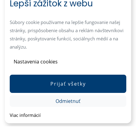
Lepší zážitok z webu
info@mediareal.sk
Súbory cookie používame na lepšie fungovanie našej
stránky, prispôsobenie obsahu a reklám návštevníkovi
+421 949 702 800
stránky, poskytovanie funkcií, sociálnych médií a na
analýzu.
Nastavenia cookies
Prijať všetky
Odmietnuť
Viac informácií