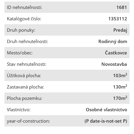
ID nehnuteľnosti:
1681
Katalógové číslo:
1353112
Druh ponuky:
Predaj
Druh nehnuteľnosti:
Rodinný dom
Mesto/obec:
Častkovce
Stav nehnuteľnosti:
Novostavba
2
Úžitková plocha:
103m
2
Zastavaná plocha:
130m
2
Plocha pozemku:
170m
Vlastníctvo:
Osobné vlastníctvo
year-of-construction:
(P date-is-not-set P)