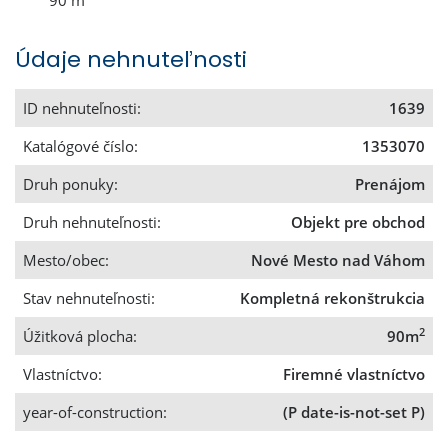
90 m
Údaje nehnuteľnosti
ID nehnuteľnosti:
1639
Katalógové číslo:
1353070
Druh ponuky:
Prenájom
Druh nehnuteľnosti:
Objekt pre obchod
Mesto/obec:
Nové Mesto nad Váhom
Stav nehnuteľnosti:
Kompletná rekonštrukcia
2
Úžitková plocha:
90m
Vlastníctvo:
Firemné vlastníctvo
year-of-construction:
(P date-is-not-set P)