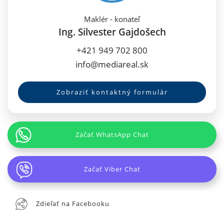
Maklér - konateľ
Ing. Silvester Gajdošech
+421 949 702 800
info@mediareal.sk
Zobraziť kontaktný formulár
Začať WhatsApp Chat
Začať Viber Chat
Zdieľať na Facebooku