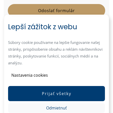
Lepší zážitok z webu
info@mediareal.sk
Súbory cookie používame na lepšie fungovanie našej
stránky, prispôsobenie obsahu a reklám návštevníkovi
+421 949 702 800
stránky, poskytovanie funkcií, sociálnych médií a na
analýzu.
Nastavenia cookies
Prijať všetky
Odmietnuť