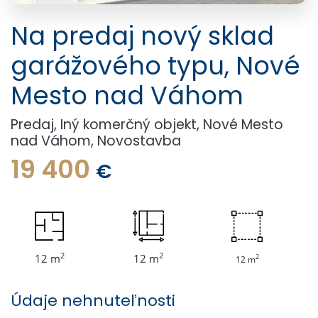
Na predaj nový sklad
garážového typu, Nové
Mesto nad Váhom
Predaj, Iný komerčný objekt, Nové Mesto
nad Váhom, Novostavba
19 400
€
2
2
12 m
12 m
2
12 m
Údaje nehnuteľnosti