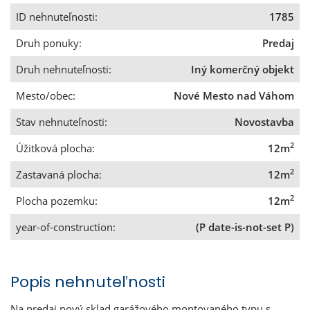
ID nehnuteľnosti:
1785
Druh ponuky:
Predaj
Druh nehnuteľnosti:
Iný komerčný objekt
Mesto/obec:
Nové Mesto nad Váhom
Stav nehnuteľnosti:
Novostavba
2
Úžitková plocha:
12m
2
Zastavaná plocha:
12m
2
Plocha pozemku:
12m
year-of-construction:
(P date-is-not-set P)
Popis nehnuteľnosti
Na predaj nový sklad garážového montovaného typu s