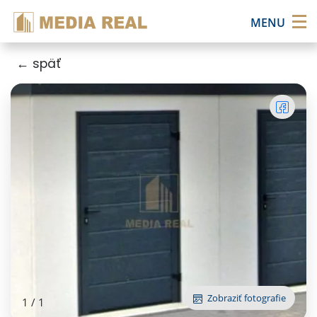
×
MENU
← späť
Zobraziť fotografie
1
/
1