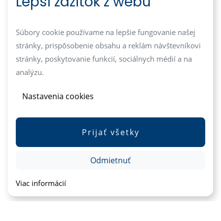
Lepší zážitok z webu
info@mediareal.sk
Súbory cookie používame na lepšie fungovanie našej
stránky, prispôsobenie obsahu a reklám návštevníkovi
+421 949 702 800
stránky, poskytovanie funkcií, sociálnych médií a na
analýzu.
Nastavenia cookies
Prijať všetky
Odmietnuť
Viac informácií