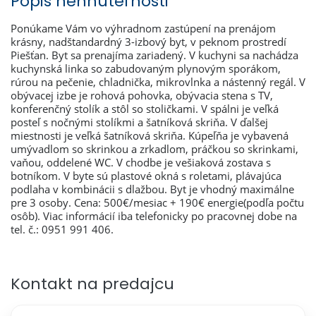
Popis nehnuteľnosti
Ponúkame Vám vo výhradnom zastúpení na prenájom
krásny, nadštandardný 3-izbový byt, v peknom prostredí
Piešťan. Byt sa prenajíma zariadený. V kuchyni sa nachádza
kuchynská linka so zabudovaným plynovým sporákom,
rúrou na pečenie, chladnička, mikrovlnka a nástenný regál. V
obývacej izbe je rohová pohovka, obývacia stena s TV,
konferenčný stolík a stôl so stoličkami. V spálni je veľká
posteľ s nočnými stolíkmi a šatníková skriňa. V ďalšej
miestnosti je veľká šatníková skriňa. Kúpeľňa je vybavená
umývadlom so skrinkou a zrkadlom, práčkou so skrinkami,
vaňou, oddelené WC. V chodbe je vešiaková zostava s
botníkom. V byte sú plastové okná s roletami, plávajúca
podlaha v kombinácii s dlažbou. Byt je vhodný maximálne
pre 3 osoby. Cena: 500€/mesiac + 190€ energie(podľa počtu
osôb). Viac informácií iba telefonicky po pracovnej dobe na
tel. č.: 0951 991 406.
Kontakt na predajcu