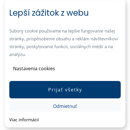
Lepší zážitok z webu
info@mediareal.sk
Súbory cookie používame na lepšie fungovanie našej
stránky, prispôsobenie obsahu a reklám návštevníkovi
+421 949 702 800
stránky, poskytovanie funkcií, sociálnych médií a na
analýzu.
Nastavenia cookies
Prijať všetky
Odmietnuť
Viac informácií