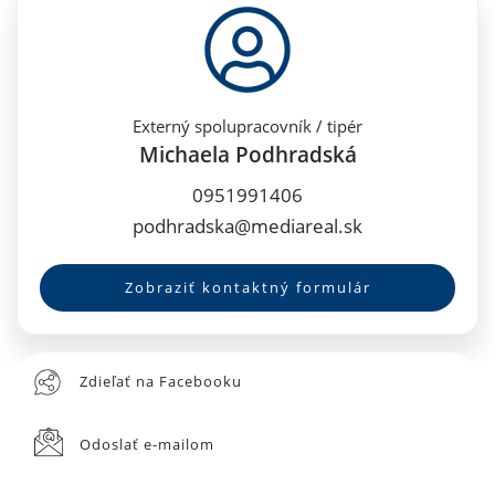
Externý spolupracovník / tipér
Michaela Podhradská
0951991406
podhradska@mediareal.sk
Zobraziť kontaktný formulár
Zdieľať na Facebooku
Odoslať e-mailom