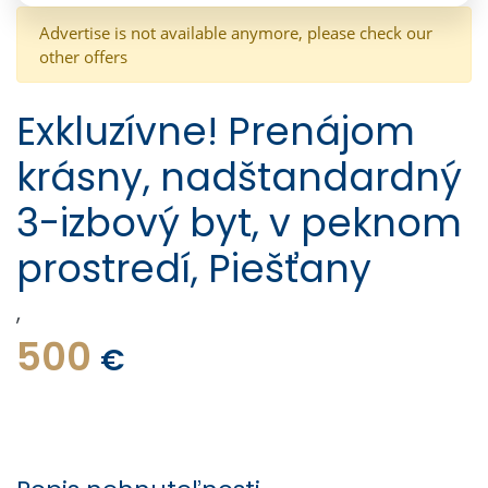
Advertise is not available anymore, please check our
other offers
Exkluzívne! Prenájom
krásny, nadštandardný
3-izbový byt, v peknom
prostredí, Piešťany
,
500
€