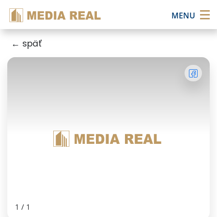
×
MENU
← späť
1
/
1