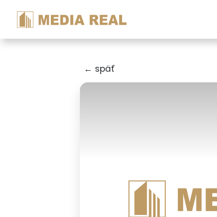
← späť