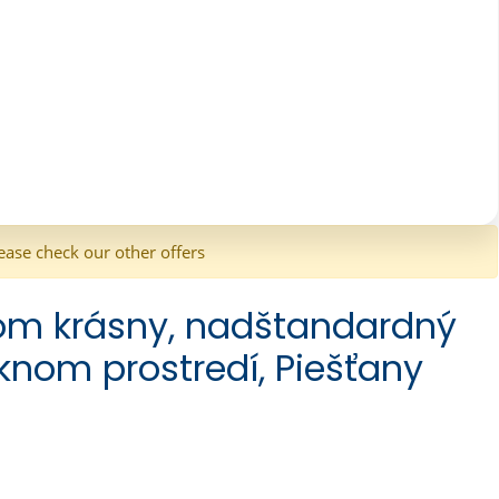
ease check our other offers
jom krásny, nadštandardný
eknom prostredí, Piešťany