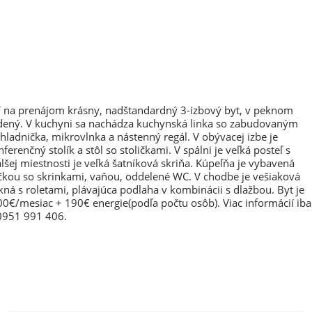
a prenájom krásny, nadštandardný 3-izbový byt, v peknom
iadený. V kuchyni sa nachádza kuchynská linka so zabudovaným
ladnička, mikrovlnka a nástenný regál. V obývacej izbe je
renčný stolík a stôl so stoličkami. V spálni je veľká posteľ s
lšej miestnosti je veľká šatníková skriňa. Kúpeľňa je vybavená
kou so skrinkami, vaňou, oddelené WC. V chodbe je vešiaková
kná s roletami, plávajúca podlaha v kombinácii s dlažbou. Byt je
€/mesiac + 190€ energie(podľa počtu osôb). Viac informácií iba
 0951 991 406.