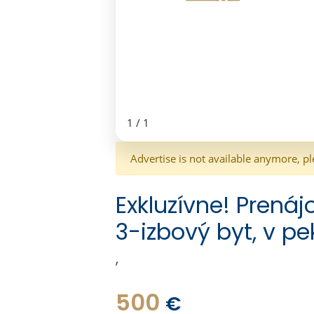
1
/
1
Advertise is not available anymore, pl
Exkluzívne! Prená
3-izbový byt, v p
,
500
€