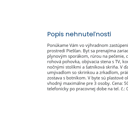
Popis nehnuteľnosti
Ponúkame Vám vo výhradnom zastúpení n
prostredí Piešťan. Byt sa prenajíma zar
plynovým sporákom, rúrou na pečenie, ch
rohová pohovka, obývacia stena s TV, konfe
nočnými stolíkmi a šatníková skriňa. V ďa
umývadlom so skrinkou a zrkadlom, práč
zostava s botníkom. V byte sú plastové o
vhodný maximálne pre 3 osoby. Cena: 500
telefonicky po pracovnej dobe na tel. č.: