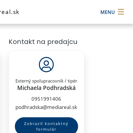
×
eal.sk
MENU
Kontakt na predajcu
Externý spolupracovník / tipér
Michaela Podhradská
0951991406
podhradska@mediareal.sk
Zobraziť kontaktný
formulár