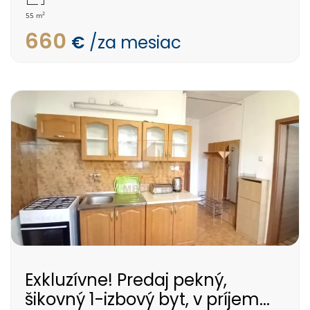
2
55 m
660
€
/za mesiac
Exkluzívne! Predaj pekný,
šikovný 1-izbový byt, v príjem...