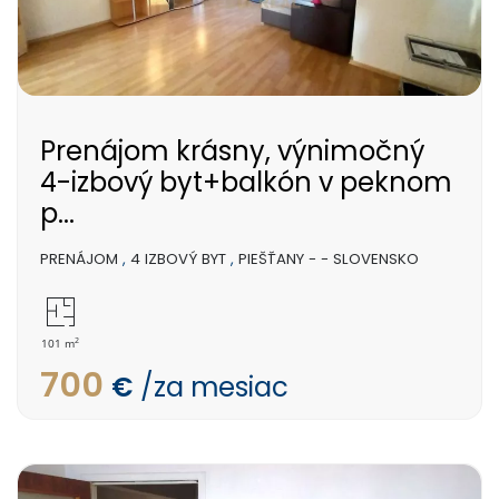
Prenájom krásny, výnimočný
4-izbový byt+balkón v peknom
p...
PRENÁJOM
,
4 IZBOVÝ BYT
,
PIEŠŤANY - - SLOVENSKO
2
101 m
700
€
/za mesiac