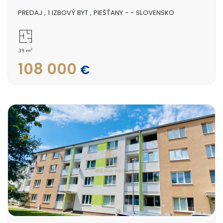
PREDAJ
,
1 IZBOVÝ BYT
,
PIEŠŤANY - - SLOVENSKO
2
39 m
108 000
€