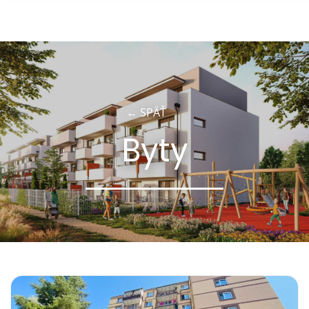
×
← SPÄŤ
Byty