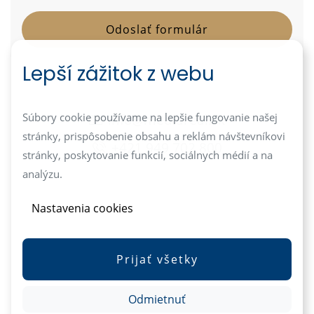
Lepší zážitok z webu
info@mediareal.sk
Súbory cookie používame na lepšie fungovanie našej
stránky, prispôsobenie obsahu a reklám návštevníkovi
+421 949 702 800
stránky, poskytovanie funkcií, sociálnych médií a na
analýzu.
Nastavenia cookies
Prijať všetky
Odmietnuť