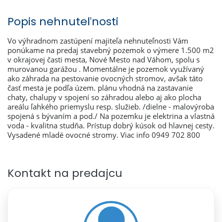
Popis nehnuteľnosti
Vo výhradnom zastúpení majiteľa nehnuteľnosti Vám
ponúkame na predaj stavebný pozemok o výmere 1.500 m2
v okrajovej časti mesta, Nové Mesto nad Váhom, spolu s
murovanou garážou . Momentálne je pozemok využívaný
ako záhrada na pestovanie ovocných stromov, avšak táto
časť mesta je podľa územ. plánu vhodná na zastavanie
chaty, chalupy v spojení so záhradou alebo aj ako plocha
areálu ľahkého priemyslu resp. služieb. /dielne - malovýroba
spojená s bývaním a pod./ Na pozemku je elektrina a vlastná
voda - kvalitna studňa. Prístup dobrý kúsok od hlavnej cesty.
Vysadené mladé ovocné stromy. Viac info 0949 702 800
Kontakt na predajcu