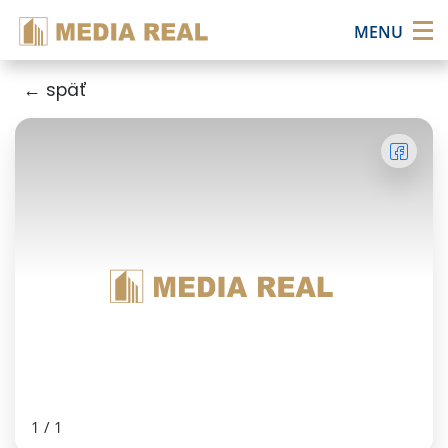
×
MENU
← späť
1
/
1