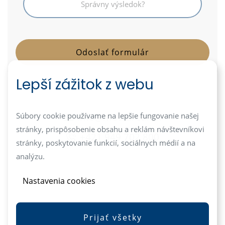
Lepší zážitok z webu
info@mediareal.sk
Súbory cookie používame na lepšie fungovanie našej
stránky, prispôsobenie obsahu a reklám návštevníkovi
+421 949 702 800
stránky, poskytovanie funkcií, sociálnych médií a na
analýzu.
Nastavenia cookies
Prijať všetky