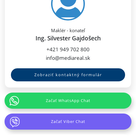
Maklér - konateľ
Ing. Silvester Gajdošech
+421 949 702 800
info@mediareal.sk
Zobraziť kontaktný formulár
Začať WhatsApp Chat
Začať Viber Chat