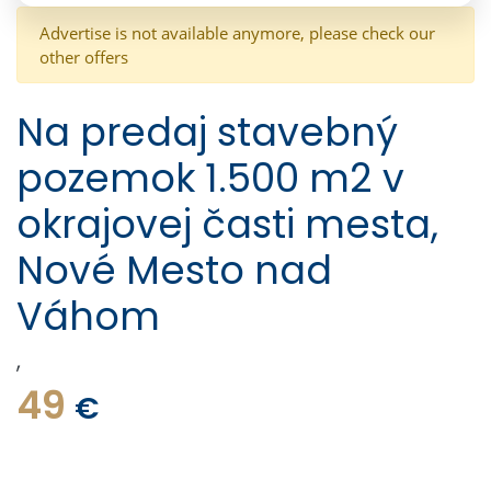
Advertise is not available anymore, please check our
other offers
Na predaj stavebný
pozemok 1.500 m2 v
okrajovej časti mesta,
Nové Mesto nad
Váhom
,
49
€